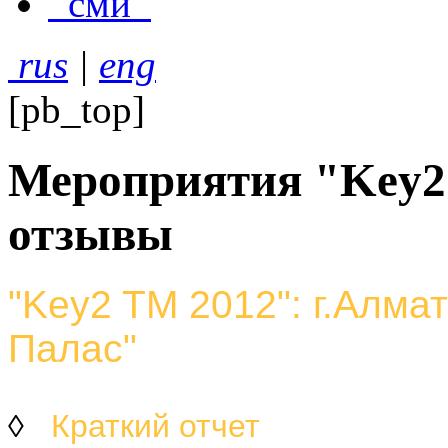
сми
rus
|
eng
[pb_top]
Мероприятия "Key2 
отзывы
"Key2 TM 2012": г.Алмат
Палас"
◊
Краткий отчет