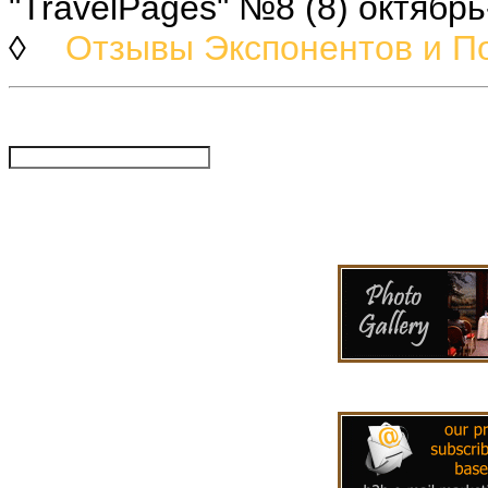
"TravelPages" №8 (8) октябр
◊
Отзывы Экспонентов и П