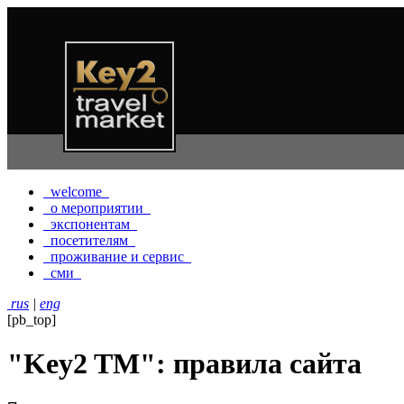
welcome
о мероприятии
экспонентам
посетителям
проживание и сервис
сми
rus
|
eng
[pb_top]
"Key2 TM": правила сайта