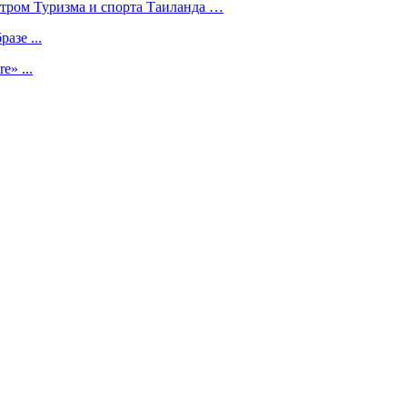
стром Туризма и спорта Таиланда …
азе ...
e» ...